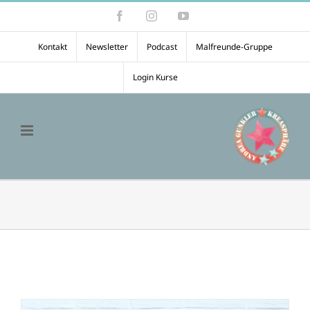
Zum
Facebook
Instagram
YouTube
Inhalt
springen
Kontakt
Newsletter
Podcast
Malfreunde-Gruppe
Login Kurse