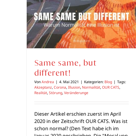
Same same, but
different!
Von
Andrea
|
4. Mai 2021
|
Kategorien:
Blog
|
Tags:
Akzeptanz
,
Corona
,
Illusion
,
Normalität
,
OUR CATS
,
Realität
,
Störung
,
Veränderunge
Dieser Artikel erschien zuerst im April
2020 in der Zeitschrift OUR CATS. Was ist
schon normal? (Den Text habe ich im
Januar 2020 geschrieben. Die "Moral von