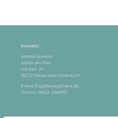
Kontakt:
Andrea Gunkler
Atelier am Rain
Am Rain 25
36272 Niederaula-Hattenbach
E-Mail: frag@kreasphaere.de
Telefon: 06625-3444097