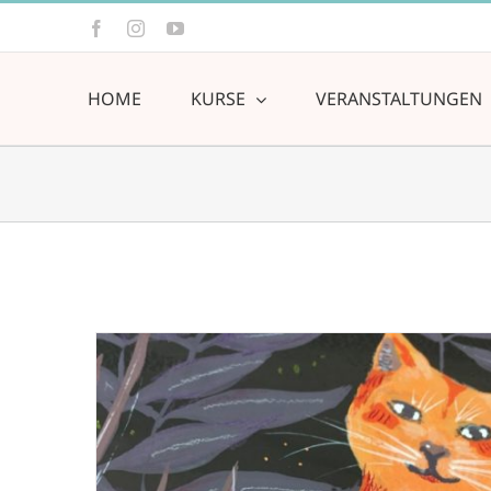
Zum
Facebook
Instagram
YouTube
Inhalt
springen
HOME
KURSE
VERANSTALTUNGEN