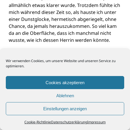
allmählich etwas klarer wurde. Trotzdem fühlte ich
mich während dieser Zeit so, als hauste ich unter
einer Dunstglocke, hermetisch abgeriegelt, ohne
Chance, da jemals herauszukommen. So viel kam
da an die Oberfläche, dass ich manchmal nicht
wusste, wie ich dessen Herrin werden könnte.
Einer dieser Fäden aus der Vergangenheit war eine
vergessene Liebe. Die schaute ich mir an
Wir verwenden Cookies, um unsere Website und unseren Service zu
optimieren.
zusammen mit der Therapeutin. Diese Liebe fühlte
sich aus der zeitlichen Ferne auf einmal unheimlich
gut an. Ich spürte da Geborgenheit, Annahme. In
Cookies akzeptieren
meiner Erinnerung war diese Zeit oder jedenfalls
ein Teil davon geprägt gewesen von einem So-Sein-
Ablehnen
Dürfen. Da hatte es nichts zu Funktionieren
gegeben, wenn ich mit diesem Mann allein
Einstellungen anzeigen
gewesen war. Da hatte ich ich sein dürfen.
Cookie-Richtlinie
Datenschutzerklärung
Impressum
Ich beschloss, mit diesem Menschen Kontakt