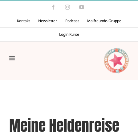
Zum
Facebook
Instagram
YouTube
Inhalt
springen
Kontakt
Newsletter
Podcast
Malfreunde-Gruppe
Login Kurse
Meine Heldenreise