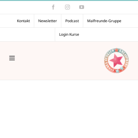
Zum
Facebook
Instagram
YouTube
Inhalt
springen
Kontakt
Newsletter
Podcast
Malfreunde-Gruppe
Login Kurse