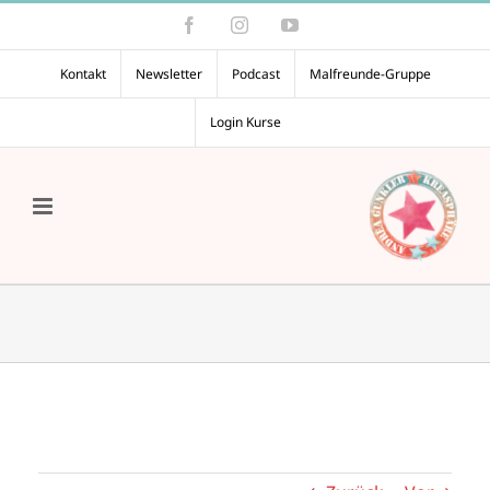
Zum
Facebook
Instagram
YouTube
Inhalt
springen
Kontakt
Newsletter
Podcast
Malfreunde-Gruppe
Login Kurse