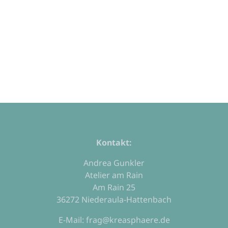
Kontakt:
Andrea Gunkler
Atelier am Rain
Am Rain 25
36272 Niederaula-Hattenbach
E-Mail: frag@kreasphaere.de