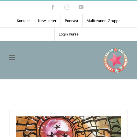
Zum
Facebook
Instagram
YouTube
Inhalt
springen
Kontakt
Newsletter
Podcast
Malfreunde-Gruppe
Login Kurse