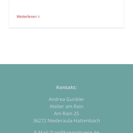
Weiterlesen
Kontakt:
Andrea Gunkler
Atelier am Rain
Am Rain 25
36272 Niederaula-Hattenbach
E-Mail: frag@kreasphaere.de