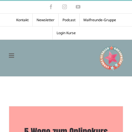
Zum
Facebook
Instagram
YouTube
Inhalt
springen
Kontakt
Newsletter
Podcast
Malfreunde-Gruppe
Login Kurse