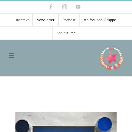
Zum
Facebook
Instagram
YouTube
Inhalt
springen
Kontakt
Newsletter
Podcast
Malfreunde-Gruppe
Login Kurse