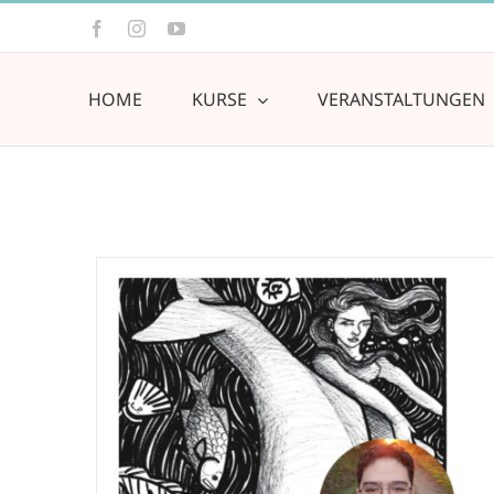
Zum
Facebook
Instagram
YouTube
Inhalt
springen
HOME
KURSE
VERANSTALTUNGEN