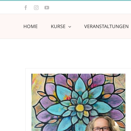
Zum
Facebook
Instagram
YouTube
Inhalt
springen
HOME
KURSE
VERANSTALTUNGEN