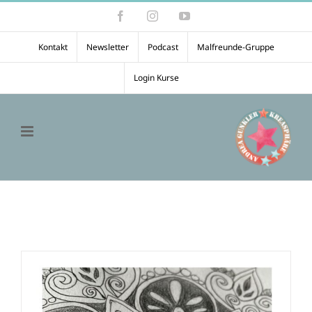
Zum
Facebook
Instagram
YouTube
Inhalt
springen
Kontakt
Newsletter
Podcast
Malfreunde-Gruppe
Login Kurse